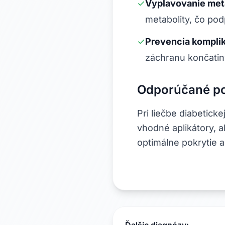
✓
Vyplavovanie met
metabolity, čo pod
✓
Prevencia komplik
záchranu končatin
Odporúčané po
Pri liečbe diabetick
vhodné aplikátory, a
optimálne pokrytie a