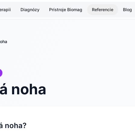
rapii
Diagnózy
Prístroje Biomag
Referencie
Blog
noha
ká noha
ká noha?