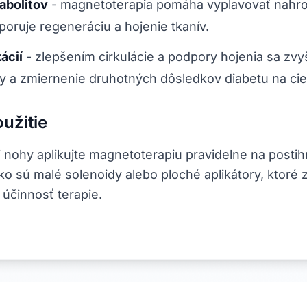
abolitov
-
magnetoterapia pomáha vyplavovať nahr
poruje regeneráciu a hojenie tkanív.
ácií
-
zlepšením cirkulácie a podpory hojenia sa zvy
y a zmiernenie druhotných dôsledkov diabetu na ci
užitie
ej nohy aplikujte magnetoterapiu pravidelne na postih
ko sú malé solenoidy alebo ploché aplikátory, ktoré
 účinnosť terapie.