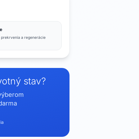
e
 prekrvenia a regenerácie
votný stav?
 výberom
zdarma
ia