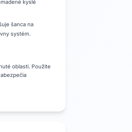
omadené kyslé
šuje šanca na
evny systém.
nuté oblasti. Použite
 zabezpečia