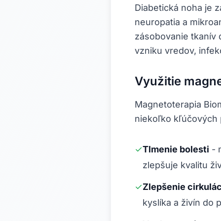
Diabetická noha je 
neuropatia a mikroa
zásobovanie tkanív d
vzniku vredov, infekc
Využitie magne
Magnetoterapia Biom
niekoľko kľúčových 
✓
Tlmenie bolesti
-
zlepšuje kvalitu ži
✓
Zlepšenie cirkulá
kyslíka a živín do 