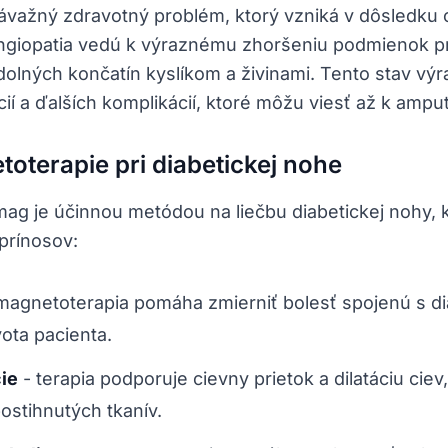
závažný zdravotný problém, ktorý vzniká v dôsledku 
ngiopatia vedú k výraznému zhoršeniu podmienok pr
olných končatín kyslíkom a živinami. Tento stav výr
ií a ďalších komplikácií, ktoré môžu viesť až k amput
toterapie pri diabetickej nohe
ag je účinnou metódou na liečbu diabetickej nohy, k
prínosov:
magnetoterapia pomáha zmierniť bolesť spojenú s d
vota pacienta.
cie
-
terapia podporuje cievny prietok a dilatáciu ciev
postihnutých tkanív.