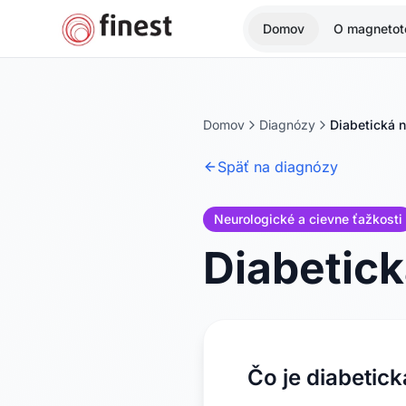
Domov
O magnetote
Domov
Diagnózy
Diabetická 
Späť na diagnózy
Neurologické a cievne ťažkosti
Diabetic
Čo je diabetic