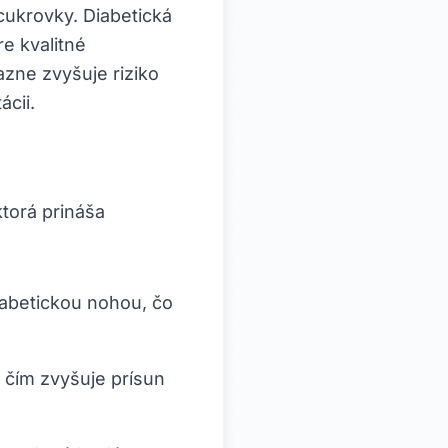
cukrovky. Diabetická
e kvalitné
azne zvyšuje riziko
ácii.
torá prináša
iabetickou nohou, čo
, čím zvyšuje prísun