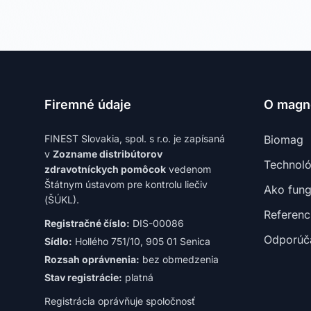
Firemné údaje
O magne
FINEST Slovakia, spol. s r.o. je zapísaná
Biomag
v
Zozname distribútorov
Technoló
zdravotníckych pomôcok
vedenom
Štátnym ústavom pre kontrolu liečiv
Ako fung
(ŠÚKL).
Referenc
Registračné číslo:
DIS-00086
Odporúča
Sídlo:
Hollého 751/10, 905 01 Senica
Rozsah oprávnenia:
bez obmedzenia
Stav registrácie:
platná
Registrácia oprávňuje spoločnosť