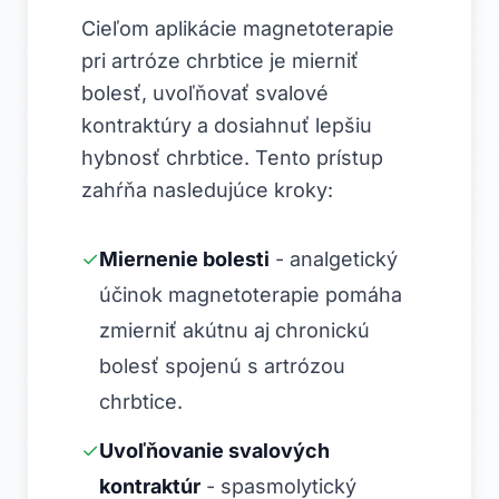
Cieľom aplikácie magnetoterapie
pri artróze chrbtice je mierniť
bolesť, uvoľňovať svalové
kontraktúry a dosiahnuť lepšiu
hybnosť chrbtice. Tento prístup
zahŕňa nasledujúce kroky:
✓
Miernenie bolesti
-
analgetický
účinok magnetoterapie pomáha
zmierniť akútnu aj chronickú
bolesť spojenú s artrózou
chrbtice.
✓
Uvoľňovanie svalových
kontraktúr
-
spasmolytický