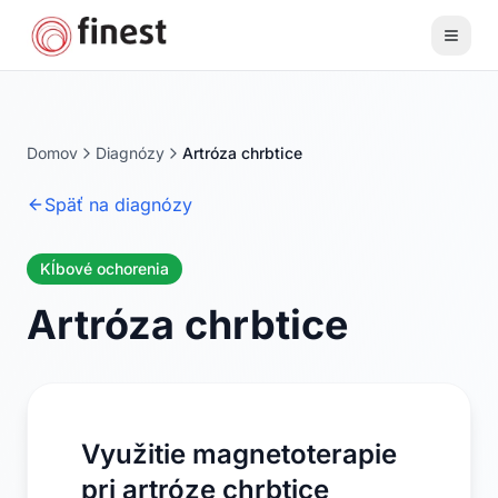
Domov
Diagnózy
Artróza chrbtice
Späť na diagnózy
Kĺbové ochorenia
Artróza chrbtice
Využitie magnetoterapie
pri artróze chrbtice