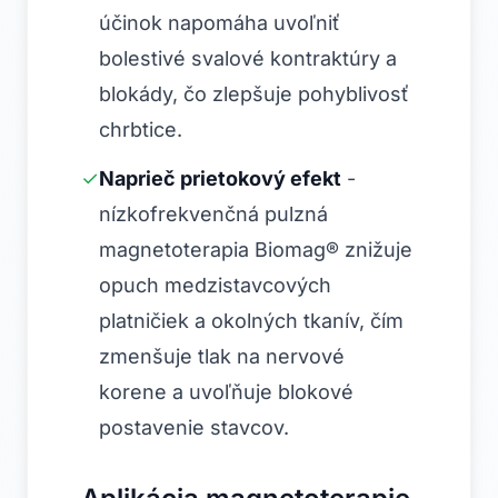
účinok napomáha uvoľniť
bolestivé svalové kontraktúry a
blokády, čo zlepšuje pohyblivosť
chrbtice.
✓
Naprieč prietokový efekt
-
nízkofrekvenčná pulzná
magnetoterapia Biomag® znižuje
opuch medzistavcových
platničiek a okolných tkanív, čím
zmenšuje tlak na nervové
korene a uvoľňuje blokové
postavenie stavcov.