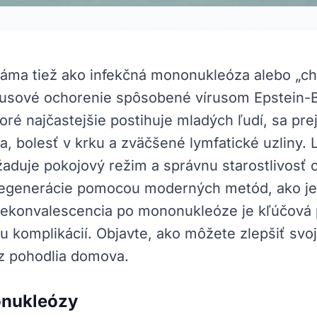
áma tiež ako infekčná mononukleóza alebo „ch
írusové ochorenie spôsobené vírusom Epstein-B
oré najčastejšie postihuje mladých ľudí, sa pre
, bolesť v krku a zväčšené lymfatické uzliny. 
duje pokojový režim a správnu starostlivosť 
regenerácie pomocou moderných metód, ako je
Rekonvalescencia po mononukleóze je kľúčová
u komplikácií. Objavte, ako môžete zlepšiť svoj 
z pohodlia domova.
onukleózy