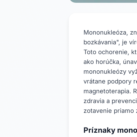
Mononukleóza, zn
bozkávania", je v
Toto ochorenie, kt
ako horúčka, únava
mononukleózy vyža
vrátane podpory 
magnetoterapia. 
zdravia a prevenci
zotavenie priamo 
Príznaky mon