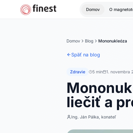
Domov
O magnetote
Domov
Blog
Mononukleóza
Späť na blog
Zdravie
5 min
1. novembra 
Mononukl
liečiť a 
Ing. Ján Pálka, konateľ