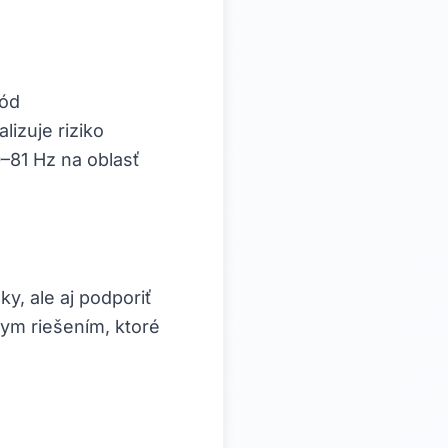
tód
izuje riziko
–81 Hz na oblasť
y, ale aj podporiť
ym riešením, ktoré