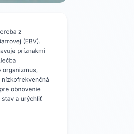
oroba z
arrovej (EBV).
javuje príznakmi
Liečba
o organizmus,
 nízkofrekvenčná
 pre obnovenie
stav a urýchliť