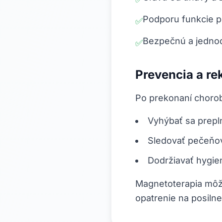
Podporu funkcie p
✅
Bezpečnú a jednod
✅
Prevencia a r
Po prekonaní choroby
Vyhýbať sa prepl
Sledovať pečeňov
Dodržiavať hygie
Magnetoterapia môže
opatrenie na posiln