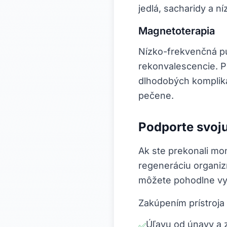
jedlá, sacharidy a n
Magnetoterapia
Nízko-frekvenčná pu
rekonvalescencie. P
dlhodobých kompliká
pečene.
Podporte svoj
Ak ste prekonali mon
regeneráciu organiz
môžete pohodlne vy
Zakúpením prístroja
Úľavu od únavy a 
✅