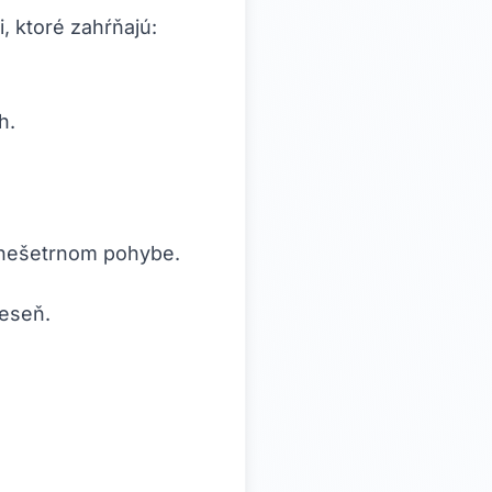
, ktoré zahŕňajú:
h.
i nešetrnom pohybe.
jeseň.