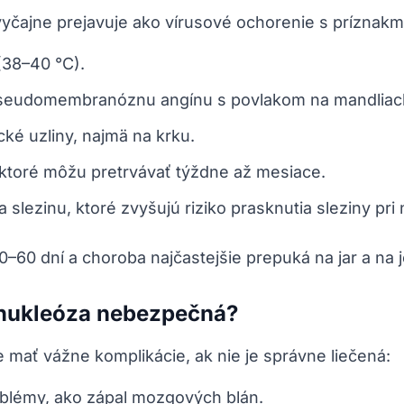
čajne prejavuje ako vírusové ochorenie s príznakmi
(38–40 °C).
 pseudomembranóznu angínu s povlakom na mandliac
ké uzliny, najmä na krku.
 ktoré môžu pretrvávať týždne až mesiace.
slezinu, ktoré zvyšujú riziko prasknutia sleziny pr
–60 dní a choroba najčastejšie prepuká na jar a na 
nukleóza nebezpečná?
ať vážne komplikácie, ak nie je správne liečená:
blémy, ako zápal mozgových blán.