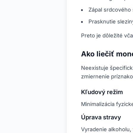
Zápal srdcového s
Prasknutie sleziny
Preto je dôležité vč
Ako liečiť mo
Neexistuje špecific
zmiernenie príznako
Kľudový režim
Minimalizácia fyzick
Úprava stravy
Vyradenie alkoholu, 