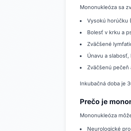
Mononukleóza sa zvy
Vysokú horúčku 
Bolesť v krku a
Zväčšené lymfatic
Únavu a slabosť,
Zväčšenú pečeň a 
Inkubačná doba je 30
Prečo je mono
Mononukleóza môže m
Neurologické pro