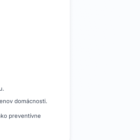
u.
lenov domácnosti.
ako preventívne