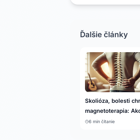
Ďalšie články
Skolióza, bolesti ch
magnetoterapia: Ak
zlepšiť kvalitu život
6 min
čítanie