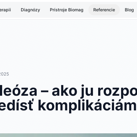
rapii
Diagnózy
Prístroje Biomag
Referencie
Blog
2025
eóza – ako ju rozp
predísť komplikáciám