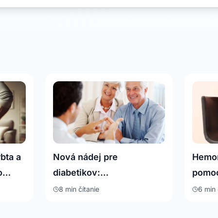
rbta a
Nová nádej pre
Hemor
o
diabetikov:
pomoc
a
Magnetoterapia, ktorá
ktorú
8 min
čítanie
6 min
lieči priamo u vás doma
doma