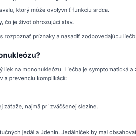
valu, ktorý môže ovplyvniť funkciu srdca.
, čo je život ohrozujúci stav.
as rozpoznať príznaky a nasadiť zodpovedajúcu liečb
nonukleózu?
ký liek na mononukleózu. Liečba je symptomatická a
v a prevenciu komplikácií:
ej záťaže, najmä pri zväčšenej slezine.
tučných jedál a údenín. Jedálniček by mal obsahovať