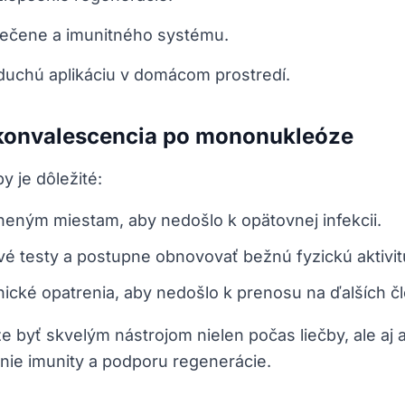
ečene a imunitného systému.
uchú aplikáciu v domácom prostredí.
ekonvalescencia po mononukleóze
 je dôležité:
neným miestam, aby nedošlo k opätovnej infekcii.
é testy a postupne obnovovať bežnú fyzickú aktivit
nické opatrenia, aby nedošlo k prenosu na ďalších č
 byť skvelým nástrojom nielen počas liečby, ale aj 
enie imunity a podporu regenerácie.