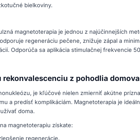
ízkotučné bielkoviny.
lzná magnetoterapia je jednou z najúčinnejších me
odporuje regeneráciu pečene, znižuje zápal a minimal
cií. Odporúča sa aplikácia stimulačnej frekvencie 50
u rekonvalescenciu z pohodlia domova
onukleózu, je kľúčové nielen zmierniť akútne príznak
mu a predísť komplikáciám. Magnetoterapia je ideáln
užívať doma.
 na magnetoterapiu získate:
zlepšenie regenerácie.